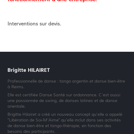
Interventions sur devis.
Brigitte HILAIRET
Professionnelle de danse : tango argentin et danse bien-être
à Reims.
Elle est certifiée Danse Santé sur ordonnance. C'est aussi
une passionnée de swing, de danses latines et de danse
orientale.
Brigitte Hilairet a créé un nouveau concept qu'elle a appelé
"Libération de Soi-M'Aime" qu'elle inclut dans ses activités
de danse bien-être et tango-thérapie, en fonction des
besoins des participants.